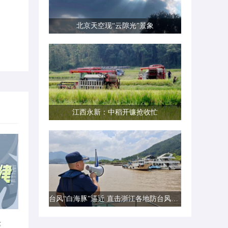
北京天空现“云隙光”景象
江西永新：中稻开镰抢收忙
台风“白海豚”逼近 直击浙江各地防台风一线现场
律