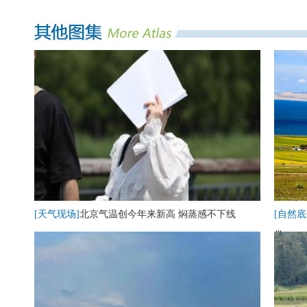
[天气现场]
北京气温创今年来新高 焖蒸感不下线
[自然底
卷