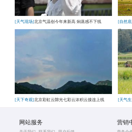
[天气现场]
北京气温创今年来新高 焖蒸感不下线
[自然底
卷
[天下奇观]
北京彩虹云隙光七彩云浓积云接连上线
[天气生
网站服务
营销
关于我们
联系我们
用户反馈
商务合