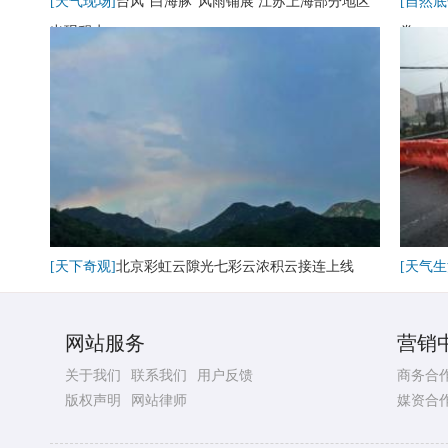
[天气现场]
台风“白海豚”风雨铺展 江苏上海部分地区
[自然底
出现积水
卷
[天下奇观]
北京彩虹云隙光七彩云浓积云接连上线
[天气生
网站服务
营销
关于我们
联系我们
用户反馈
商务合
版权声明
网站律师
媒资合