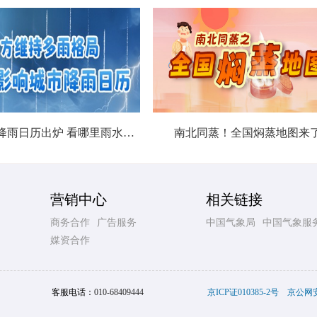
北方城市降雨日历出炉 看哪里雨水超长待机
南北同蒸！全国焖蒸地图来
营销中心
相关链接
商务合作
广告服务
中国气象局
中国气象服
媒资合作
客服电话：
010-68409444
京ICP证010385-2号
京公网安备