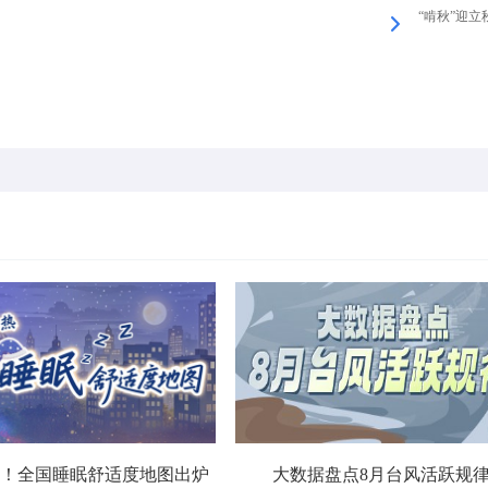
“啃秋”迎立
！全国睡眠舒适度地图出炉
大数据盘点8月台风活跃规