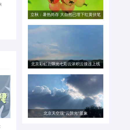
秋
立秋：暑热尚存 大自然已埋下红黄伏笔
北京彩虹云隙光七彩云浓积云接连上线
北京天空现“云隙光”景象
律