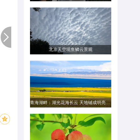
北京天空现鱼鳞云景观
青海湖畔：湖光花海长云 天地铺成明亮画卷