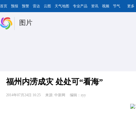
首页
预报
预警
雷达
云图
天气地图
专业产品
资讯
视频
节气
更多
图片
福州内涝成灾 处处可“看海”
2014年07月24日 16:25
来源: 中新网
编辑：zyy