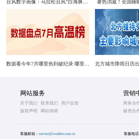
台风数字画像：马拉松台风“白海豚”将影响十余省份
暑热消减！全国睡
数据看今年7月哪里热到破纪录 哪里暑热连轴转
网站服务
营销
关于我们
联系我们
用户反馈
商务合
版权声明
网站律师
媒资合
客服邮箱：
service@weather.com.cn
客服电话