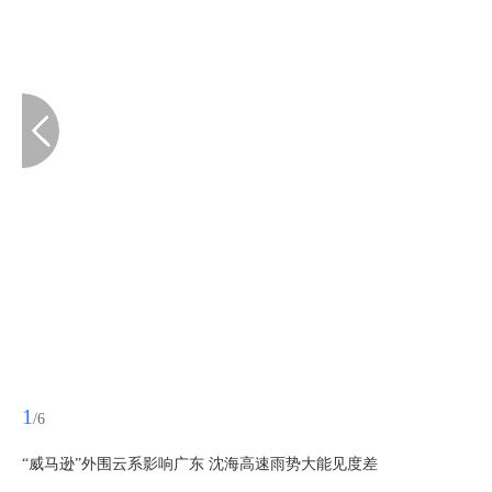
1
/6
“威马逊”外围云系影响广东 沈海高速雨势大能见度差