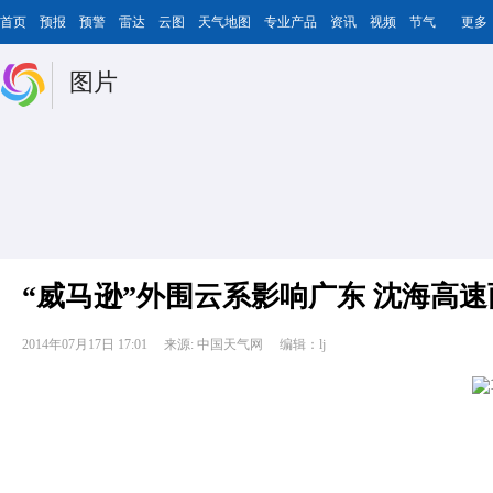
首页
预报
预警
雷达
云图
天气地图
专业产品
资讯
视频
节气
更多
图片
“威马逊”外围云系影响广东 沈海高
2014年07月17日 17:01
来源: 中国天气网
编辑：lj