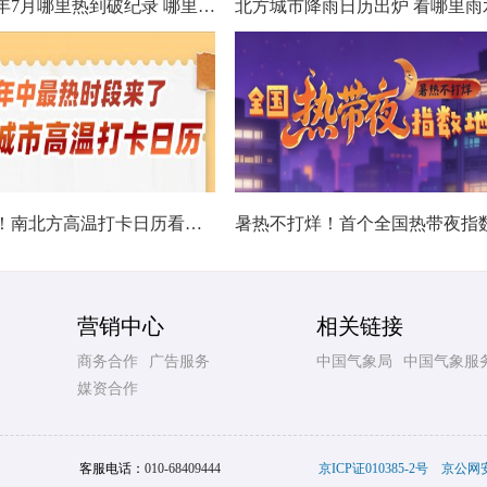
数据看今年7月哪里热到破纪录 哪里暑热连轴转
热在中伏！南北方高温打卡日历看哪里热力持久
营销中心
相关链接
商务合作
广告服务
中国气象局
中国气象服
媒资合作
客服电话：
010-68409444
京ICP证010385-2号
京公网安备