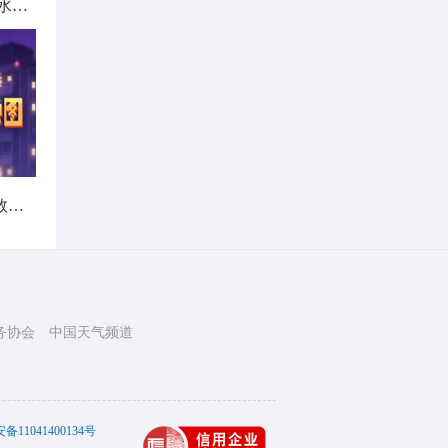
北方城市降雨日历出炉 看哪里雨水超长待机
暑热不打烊！首个全国热带夜指数地图发布
务协会
中国天气频道
11041400134号