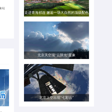
象站
走进青海祁连 邂逅一场大自然的顶级配色
北京天空现“云隙光”景象
北京上空出现“七彩云”