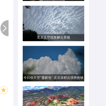
北京天空现鱼鳞云景观
今日份天空“显眼包” 北京浓积云强势抢镜