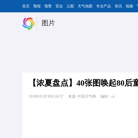
首页
预报
预警
雷达
云图
天气地图
专业产品
资讯
视频
图片
【浓夏盘点】40张图唤起80后
2018年05月30日 06:57
来源: 中国天气网
编辑：cx