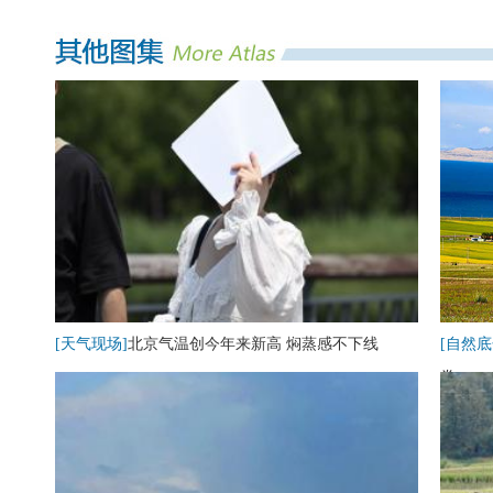
[天气现场]
北京气温创今年来新高 焖蒸感不下线
[自然底
卷