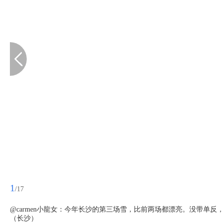
1
/17
@carmen小龍女：今年长沙的第三场雪，比前两场都漂亮。没带单
（长沙）