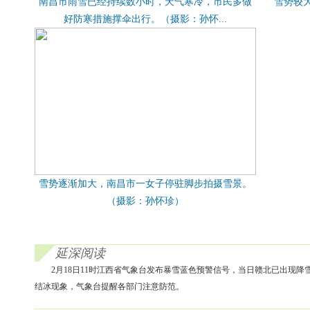
南昌市雨雪已经持续数小时，天气寒冷，市民多做
雪势较
好防寒措施撑伞出行。（摄影：孙怀...
雪势逐渐加大，南昌市一女子停驻脚步拍摄雪景。
（摄影：孙怀珍）
延深阅读
2月18日11时江西省气象台发布暴雪蓝色预警信号，当日赣北已出现降
结冰现象，气象台提醒各部门注意防范。