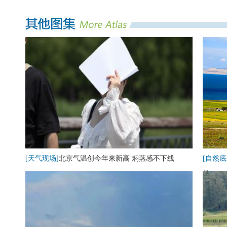
[天气现场]
北京气温创今年来新高 焖蒸感不下线
[自然底
卷