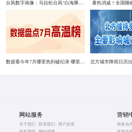
台风数字画像：马拉松台风“白海豚”将影响十余省份
暑热消减！全国睡
数据看今年7月哪里热到破纪录 哪里暑热连轴转
网站服务
营销
关于我们
联系我们
用户反馈
商务合
版权声明
网站律师
媒资合