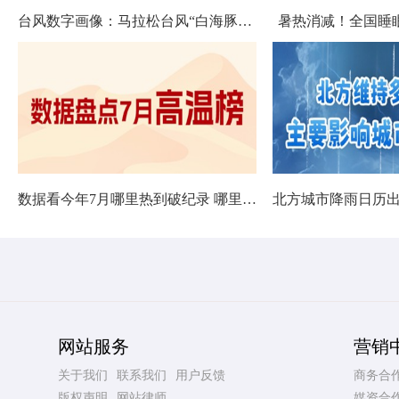
台风数字画像：马拉松台风“白海豚”将影响十余省份
暑热消减！全国睡
数据看今年7月哪里热到破纪录 哪里暑热连轴转
网站服务
营销
关于我们
联系我们
用户反馈
商务合
版权声明
网站律师
媒资合