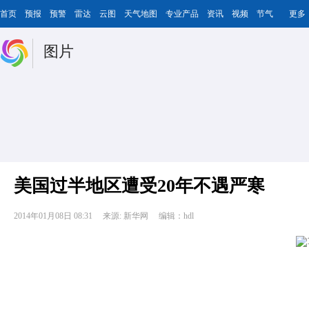
首页
预报
预警
雷达
云图
天气地图
专业产品
资讯
视频
节气
更多
图片
美国过半地区遭受20年不遇严寒
2014年01月08日 08:31
来源: 新华网
编辑：hdl