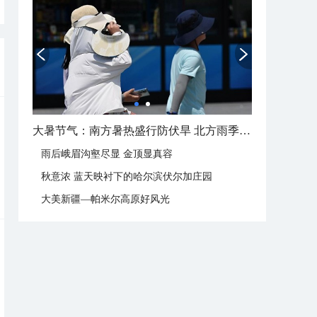
大暑节气：南方暑热盛行防伏旱 北方雨季陆续开启
雨后峨眉沟壑尽显 金顶显真容
秋意浓 蓝天映衬下的哈尔滨伏尔加庄园
大美新疆—帕米尔高原好风光