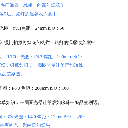
圈：f/7.1焦距：24mm ISO：50
 》慢门拍摄将烟花的绚烂、路灯的温馨收入囊中
圈：f/6.3 焦距：200mm ISO：100
绿草如织，一圈圈光晕让羊群如珍珠一般晶莹剔透。