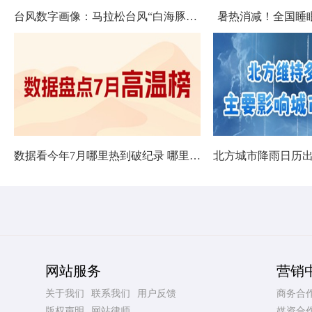
台风数字画像：马拉松台风“白海豚”将影响十余省份
暑热消减！全国睡
数据看今年7月哪里热到破纪录 哪里暑热连轴转
网站服务
营销
关于我们
联系我们
用户反馈
商务合
版权声明
网站律师
媒资合