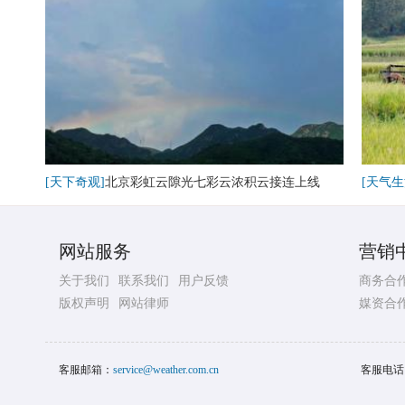
[天下奇观]
北京彩虹云隙光七彩云浓积云接连上线
[天气生
网站服务
营销
关于我们
联系我们
用户反馈
商务合
版权声明
网站律师
媒资合
客服邮箱：
service@weather.com.cn
客服电话