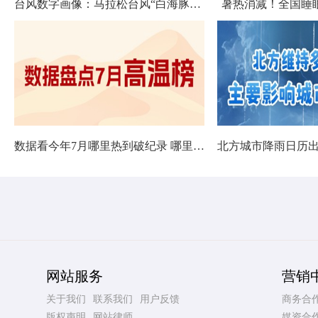
台风数字画像：马拉松台风“白海豚”将影响十余省份
暑热消减！全国睡
数据看今年7月哪里热到破纪录 哪里暑热连轴转
网站服务
营销
关于我们
联系我们
用户反馈
商务合
版权声明
网站律师
媒资合