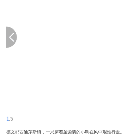
1
/8
德文郡西迪茅斯镇，一只穿着圣诞装的小狗在风中艰难行走。