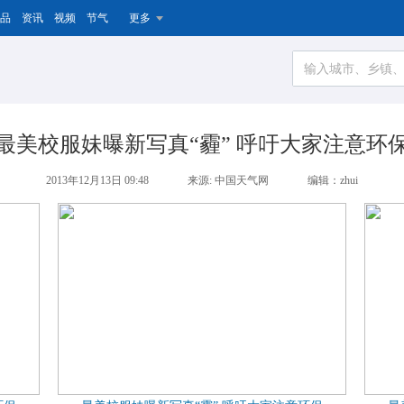
品
资讯
视频
节气
更多
最美校服妹曝新写真“霾” 呼吁大家注意环
2013年12月13日 09:48
来源: 中国天气网
编辑：zhui