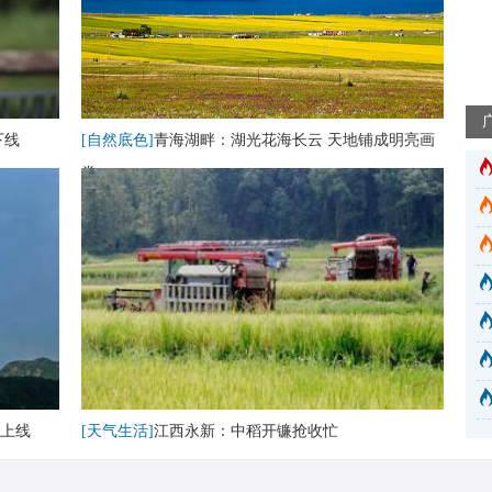
下线
[自然底色]
青海湖畔：湖光花海长云 天地铺成明亮画
卷
上线
[天气生活]
江西永新：中稻开镰抢收忙