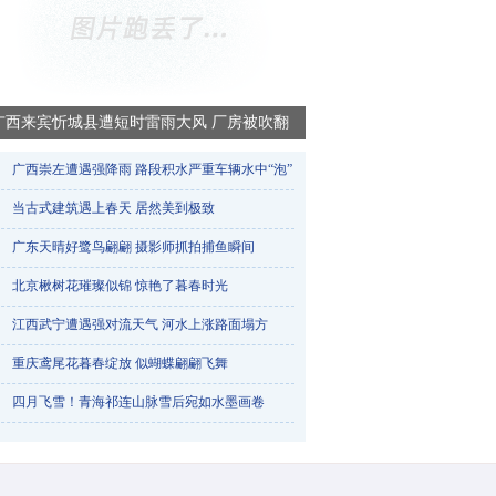
广西来宾忻城县遭短时雷雨大风 厂房被吹翻
广西崇左遭遇强降雨 路段积水严重车辆水中“泡”​
当古式建筑遇上春天 居然美到极致
广东天晴好鹭鸟翩翩 摄影师抓拍捕鱼瞬间
北京楸树花璀璨似锦 惊艳了暮春时光
江西武宁遭遇强对流天气 河水上涨路面塌方
重庆鸢尾花暮春绽放 似蝴蝶翩翩飞舞
烟台天气一天三变 降雨冰雹降雪轮番登场
四月飞雪！青海祁连山脉雪后宛如水墨画卷