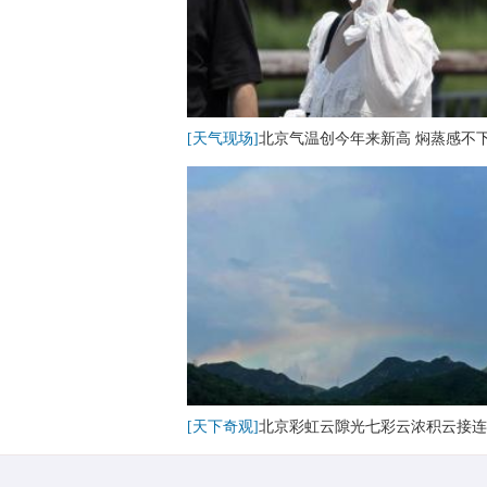
[天气现场]
北京气温创今年来新高 焖蒸感不
[天下奇观]
北京彩虹云隙光七彩云浓积云接连