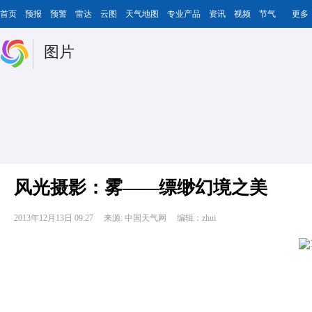
首页
预报
预警
雷达
云图
天气地图
专业产品
资讯
视频
节气
更多
图片
风光摄影：雾——缥缈幻境之美
2013年12月13日 09:27
来源: 中国天气网
编辑：zhui