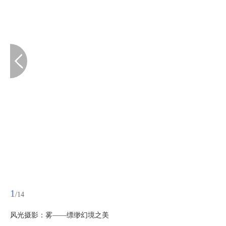
1
/14
风光摄影：雾——缥缈幻境之美