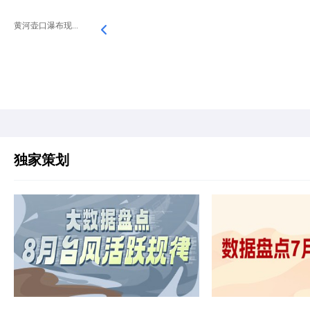
黄河壶口瀑布现...
独家策划