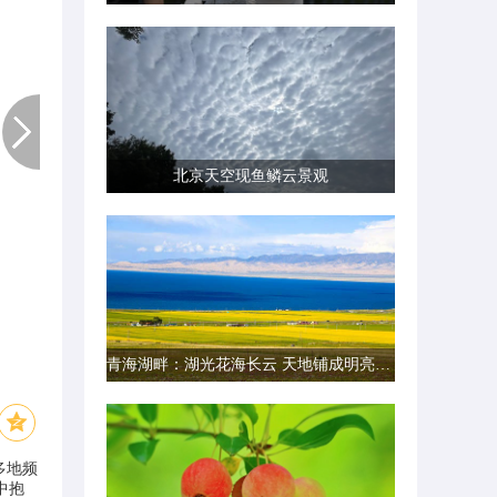
北京天空现鱼鳞云景观
青海湖畔：湖光花海长云 天地铺成明亮画卷
多地频
中抱