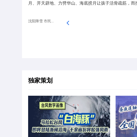
月、开天辟地、力劈华山、海底捞月让孩子活骨疏筋，而按
沈阳降雪 市民...
独家策划