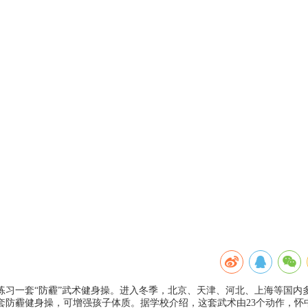
室练习一套“防霾”武术健身操。进入冬季，北京、天津、河北、上海等国内
套防霾健身操，可增强孩子体质。据学校介绍，这套武术由23个动作，怀