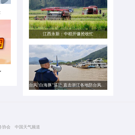
律
江西永新：中稻开镰抢收忙
了
台风“白海豚”逼近 直击浙江各地防台风一线现场
务协会
中国天气频道