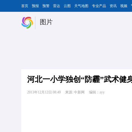
首页
预报
预警
雷达
云图
天气地图
专业产品
资讯
视频
图片
河北一小学独创“防霾”武术健
2013年12月12日 08:49
来源: 中新网
编辑：zyy