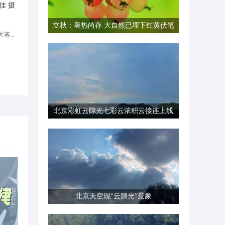
佳 摄
立秋：暑热尚存 大自然已埋下红黄伏笔
雾...
北京彩虹云隙光七彩云浓积云接连上线
北京天空现“云隙光”景象