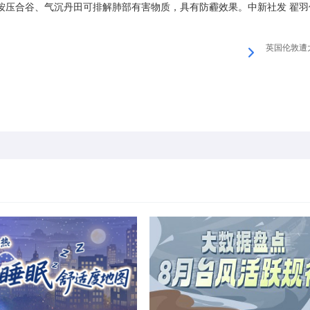
压合谷、气沉丹田可排解肺部有害物质，具有防霾效果。中新社发 翟羽
英国伦敦遭大