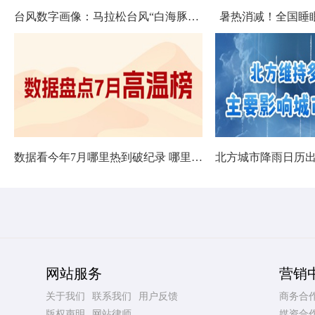
台风数字画像：马拉松台风“白海豚”将影响十余省份
暑热消减！全国睡
数据看今年7月哪里热到破纪录 哪里暑热连轴转
网站服务
营销
关于我们
联系我们
用户反馈
商务合
版权声明
网站律师
媒资合