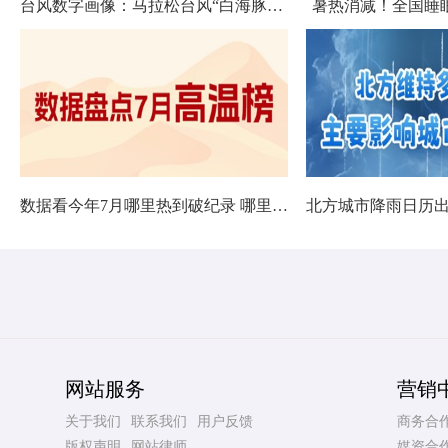
台风数字画像：马拉松台风“白海豚”将影响十余省份
暑热消减！全国睡
数据看今年7月哪里热到破纪录 哪里暑热连轴转
网站服务
营销
关于我们
联系我们
用户反馈
商务合
版权声明
网站律师
媒资合