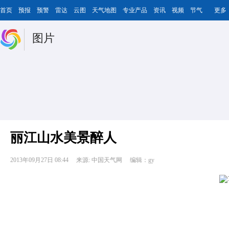
首页
预报
预警
雷达
云图
天气地图
专业产品
资讯
视频
节气
更多
图片
丽江山水美景醉人
2013年09月27日 08:44
来源: 中国天气网
编辑：gy