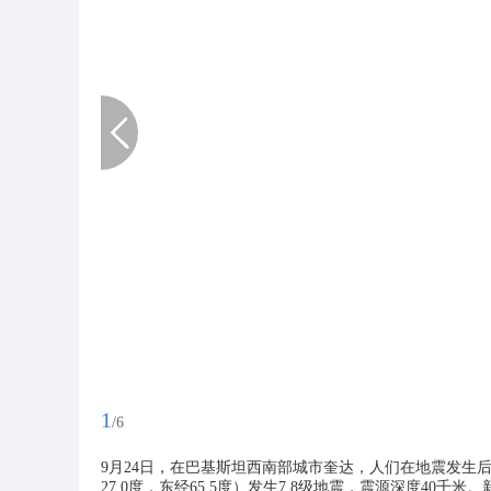
1
/6
9月24日，在巴基斯坦西南部城市奎达，人们在地震发生后
27.0度，东经65.5度）发生7.8级地震，震源深度40千