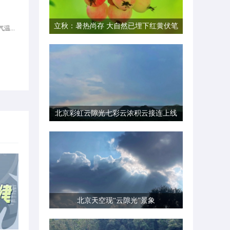
立秋：暑热尚存 大自然已埋下红黄伏笔
温...
北京彩虹云隙光七彩云浓积云接连上线
北京天空现“云隙光”景象