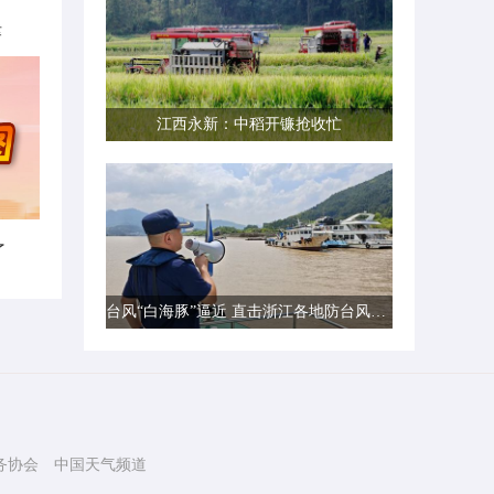
律
江西永新：中稻开镰抢收忙
了
台风“白海豚”逼近 直击浙江各地防台风一线现场
务协会
中国天气频道