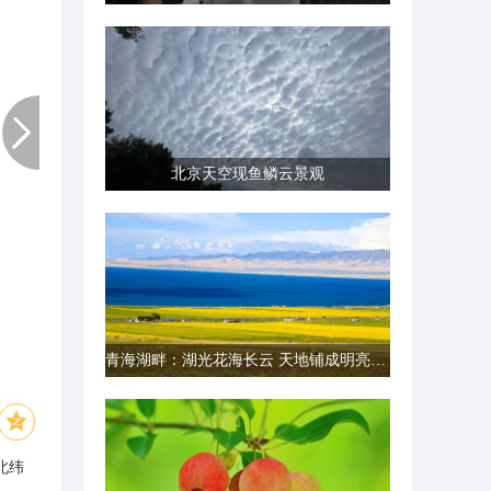
北京天空现鱼鳞云景观
青海湖畔：湖光花海长云 天地铺成明亮画卷
北纬