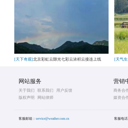
[天下奇观]
北京彩虹云隙光七彩云浓积云接连上线
[天气生
网站服务
营销
关于我们
联系我们
用户反馈
商务合
版权声明
网站律师
媒资合
客服邮箱：
service@weather.com.cn
客服电话