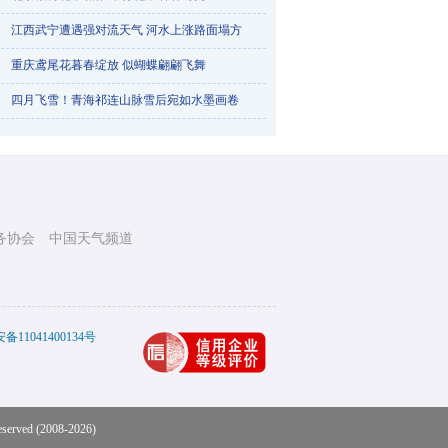
江西武宁遭遇强对流天气 河水上涨路面塌方
重庆鸢尾花暮春绽放 似蝴蝶翩翩飞舞
烟台天气一天三变 降雨冰雹降雪轮番登场
四月飞雪！青海祁连山脉雪后宛如水墨画卷
务协会
中国天气频道
踏青赏梅正当时 航拍武汉东湖梅花竞相绽放
11041400134号
eserved (2008-2026)