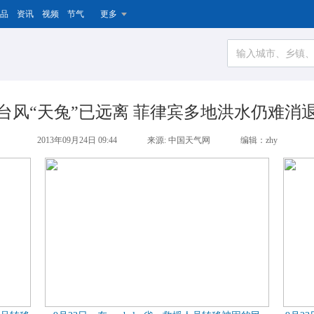
品
资讯
视频
节气
更多
台风“天兔”已远离 菲律宾多地洪水仍难消
2013年09月24日 09:44
来源: 中国天气网
编辑：zhy