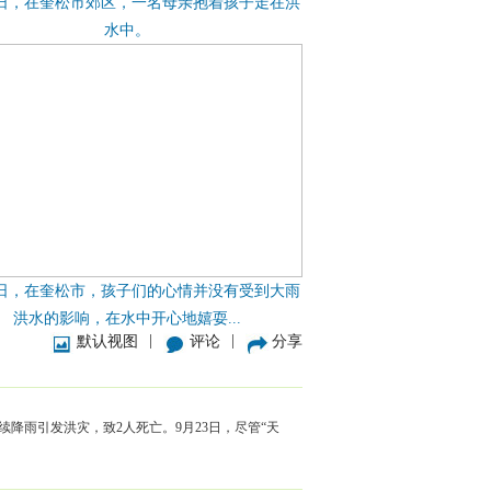
3日，在奎松市郊区，一名母亲抱着孩子走在洪
水中。
3日，在奎松市，孩子们的心情并没有受到大雨
洪水的影响，在水中开心地嬉耍...
|
|
默认视图
评论
分享
降雨引发洪灾，致2人死亡。9月23日，尽管“天