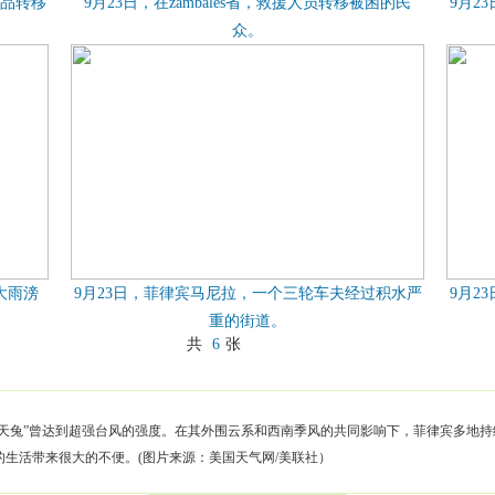
用品转移
9月23日，在zambales省，救援人员转移被困的民
9月2
众。
大雨滂
9月23日，菲律宾马尼拉，一个三轮车夫经过积水严
9月2
重的街道。
共
6
张
，“天兔”曾达到超强台风的强度。在其外围云系和西南季风的共同影响下，菲律宾多地持续
的生活带来很大的不便。(图片来源：美国天气网/美联社）