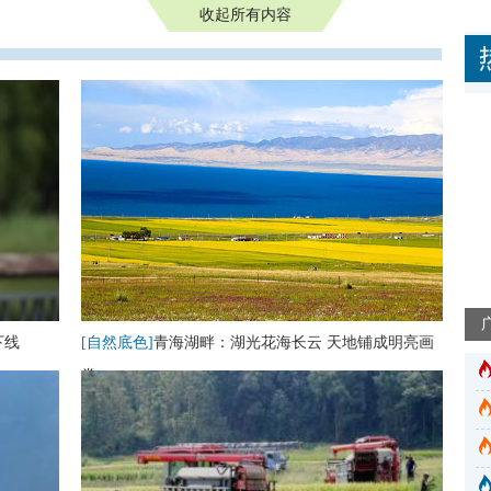
收起所有内容
下线
[自然底色]
青海湖畔：湖光花海长云 天地铺成明亮画
卷