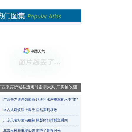
广西来宾忻城县遭短时雷雨大风 厂房被吹翻
广西崇左遭遇强降雨 路段积水严重车辆水中“泡”​
当古式建筑遇上春天 居然美到极致
广东天晴好鹭鸟翩翩 摄影师抓拍捕鱼瞬间
北京楸树花璀璨似锦 惊艳了暮春时光