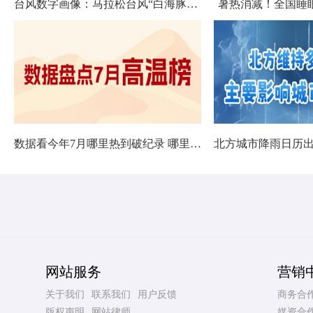
台风数字画像：马拉松台风“白海豚”将影响十余省份
暑热消减！全国睡
数据看今年7月哪里热到破纪录 哪里暑热连轴转
网站服务
营销
关于我们
联系我们
用户反馈
商务合
版权声明
网站律师
媒资合