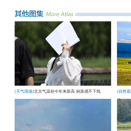
[天气现场]
北京气温创今年来新高 焖蒸感不下线
[自然底
卷