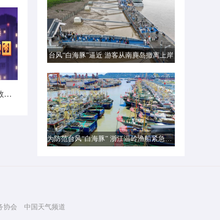
台风“白海豚”逼近 游客从南麂岛撤离上岸
暑热不打烊！首个全国热带夜指数地图发布
为防范台风“白海豚” 浙江温岭渔船紧急转港避风
务协会
中国天气频道