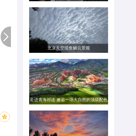
北京天空现鱼鳞云景观
走进青海祁连 邂逅一场大自然的顶级配色