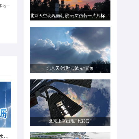
地...
北京天空现瑰丽朝霞 云层仿若一片片棉花糖
北京天空现“云隙光”景象
北京上空出现“七彩云”
北方城市降雨日历出炉 看哪里雨水超长待机