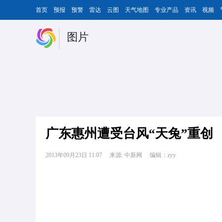
首页
预报
预警
雷达
云图
天气地图
专业产品
资讯
视频
图片
广东惠州遭受台风“天兔”重创
2013年09月23日 11:07
来源: 中新网
编辑：zyy