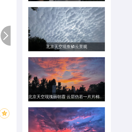
北京天空现鱼鳞云景观
北京天空现瑰丽朝霞 云层仿若一片片棉花糖