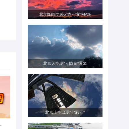
北京降雨过后火烧云惊艳登场
北京天空现“云隙光”景象
北京上空出现“七彩云”
了