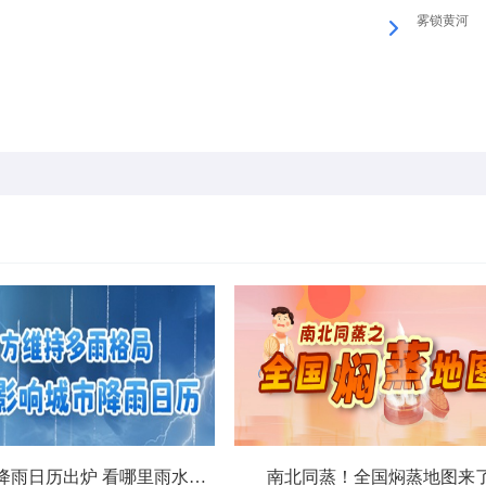
雾锁黄河
北方城市降雨日历出炉 看哪里雨水超长待机
南北同蒸！全国焖蒸地图来