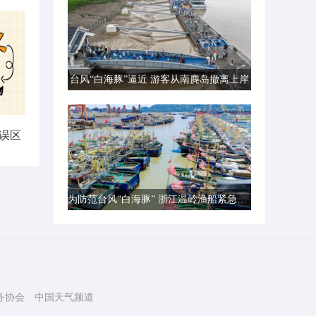
台风“白海豚”逼近 游客从南麂岛撤离上岸
误区
为防范台风“白海豚” 浙江温岭渔船紧急转港避风
务协会
中国天气频道