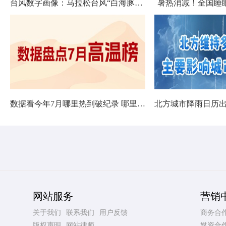
台风数字画像：马拉松台风“白海豚”将影响十余省份
暑热消减！全国睡
数据看今年7月哪里热到破纪录 哪里暑热连轴转
网站服务
营销
关于我们
联系我们
用户反馈
商务合
版权声明
网站律师
媒资合