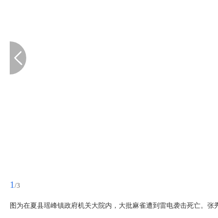
1
/3
图为在夏县瑶峰镇政府机关大院内，大批麻雀遭到雷电袭击死亡。张秀