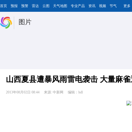
首页
预报
预警
雷达
云图
天气地图
专业产品
资讯
视频
节气
更多
图片
山西夏县遭暴风雨雷电袭击 大量麻雀
2013年08月02日 08:44
来源: 中新网
编辑：hdl