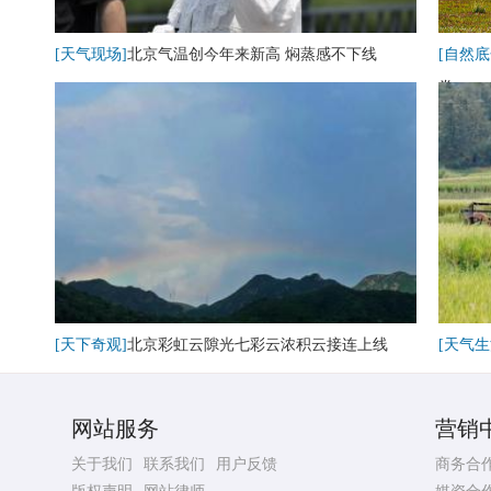
[天气现场]
北京气温创今年来新高 焖蒸感不下线
[自然底
卷
[天下奇观]
北京彩虹云隙光七彩云浓积云接连上线
[天气生
网站服务
营销
关于我们
联系我们
用户反馈
商务合