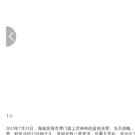
1
/6
2013年7月31日，海南琼海市潭门港上空神奇的蓝色光带。当天傍
西，时长达约15分钟之久，其间光线一度变淡，后重又亮起，并分出