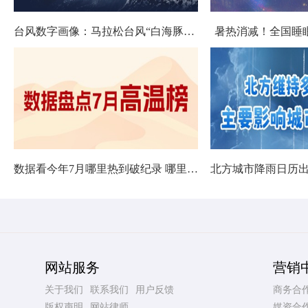
台风数字画像：马拉松台风“白海豚”将影响十余省份
暑热消减！全国睡
数据看今年7月哪里热到破纪录 哪里暑热连轴转
网站服务
营销
关于我们
联系我们
用户反馈
商务合
版权声明
网站律师
媒资合