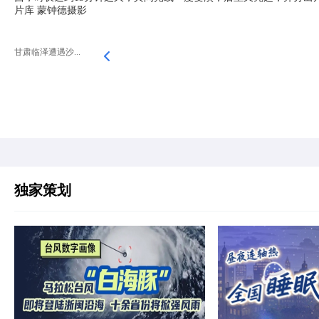
片库 蒙钟德摄影
甘肃临泽遭遇沙...
独家策划