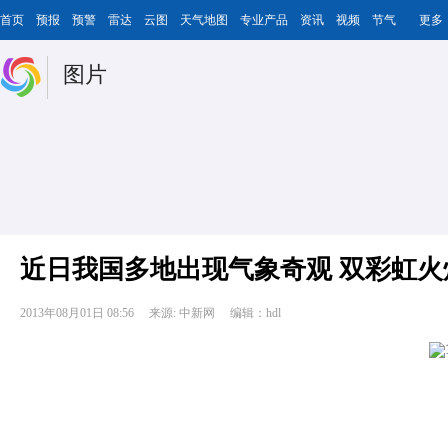
首页
预报
预警
雷达
云图
天气地图
专业产品
资讯
视频
节气
更多
图片
近日我国多地出现气象奇观 双彩虹火
2013年08月01日 08:56
来源: 中新网
编辑：hdl