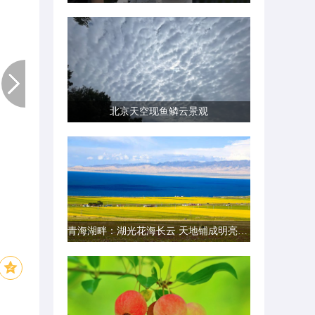
北京天空现鱼鳞云景观
青海湖畔：湖光花海长云 天地铺成明亮画卷