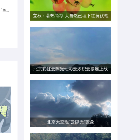
鱼...
立秋：暑热尚存 大自然已埋下红黄伏笔
北京彩虹云隙光七彩云浓积云接连上线
北京天空现“云隙光”景象