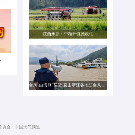
律
江西永新：中稻开镰抢收忙
了
台风“白海豚”逼近 直击浙江各地防台风一线现场
务协会
中国天气频道