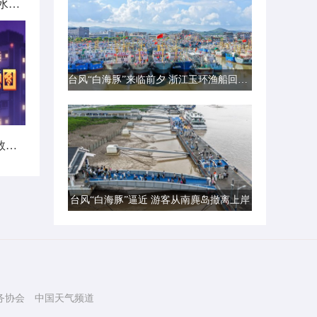
北方城市降雨日历出炉 看哪里雨水超长待机
台风“白海豚”来临前夕 浙江玉环渔船回港避风
暑热不打烊！首个全国热带夜指数地图发布
台风“白海豚”逼近 游客从南麂岛撤离上岸
务协会
中国天气频道