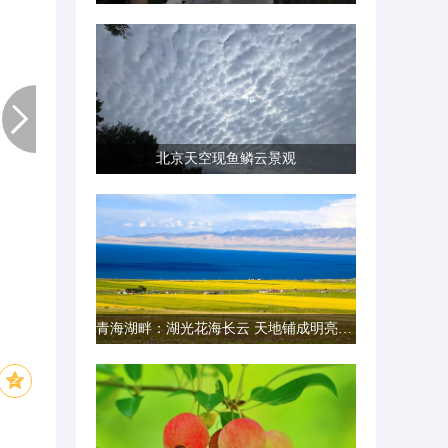
北京天空现鱼鳞云景观
青海湖畔：湖光花海长云 天地铺成明亮画卷