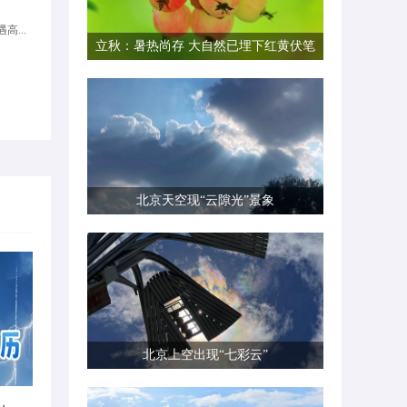
高...
立秋：暑热尚存 大自然已埋下红黄伏笔
北京天空现“云隙光”景象
北京上空出现“七彩云”