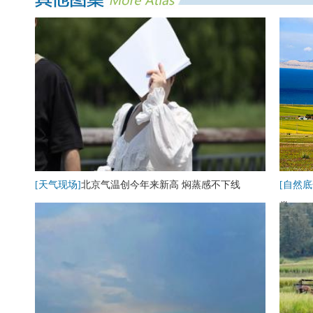
[天气现场]
北京气温创今年来新高 焖蒸感不下线
[自然底
卷