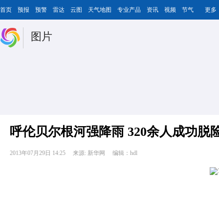
首页
预报
预警
雷达
云图
天气地图
专业产品
资讯
视频
节气
更多
图片
呼伦贝尔根河强降雨 320余人成功脱
2013年07月29日 14:25
来源: 新华网
编辑：hdl