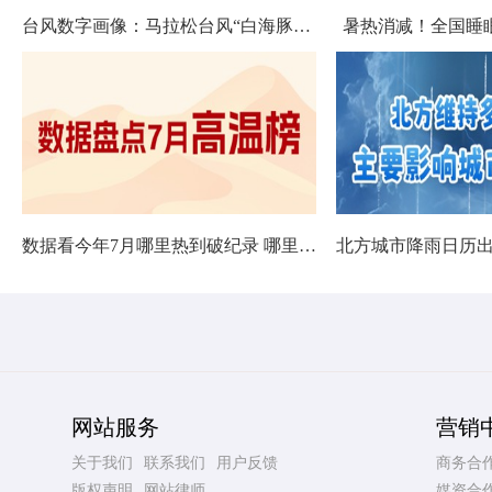
台风数字画像：马拉松台风“白海豚”将影响十余省份
暑热消减！全国睡
数据看今年7月哪里热到破纪录 哪里暑热连轴转
网站服务
营销
关于我们
联系我们
用户反馈
商务合
版权声明
网站律师
媒资合