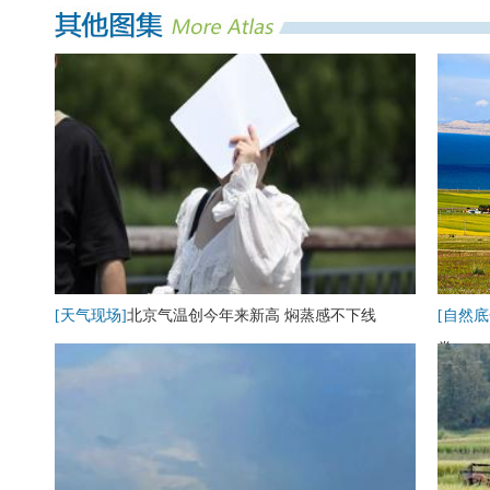
[天气现场]
北京气温创今年来新高 焖蒸感不下线
[自然底
卷