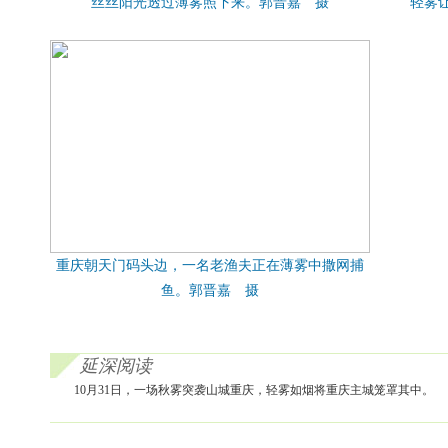
丝丝阳光透过薄雾照下来。郭晋嘉 摄
轻雾
重庆朝天门码头边，一名老渔夫正在薄雾中撒网捕
鱼。郭晋嘉 摄
延深阅读
10月31日，一场秋雾突袭山城重庆，轻雾如烟将重庆主城笼罩其中。