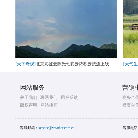
[天下奇观]
北京彩虹云隙光七彩云浓积云接连上线
[天气生
网站服务
营销
关于我们
联系我们
用户反馈
商务合
版权声明
网站律师
媒资合
客服邮箱：
service@weather.com.cn
客服电话