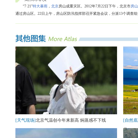
“7·21”
特大暴雨
，
北京
房山成重灾区。2012年7月22日下午，北京市
房山
通过房山区。22日上午，房山区防汛指挥部召开紧急会议，分派13个调查组
[天气现场]
北京气温创今年来新高 焖蒸感不下线
[自然底
卷