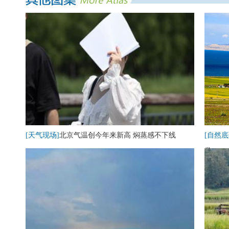
[天气现场]
北京气温创今年来新高 焖蒸感不下线
[自然底
卷