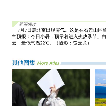
延深阅读
7
月
7
日晨北京出现雾气。这是在石景山区
气预报：今日小暑，预示着进入炎热季节。
云，最低气温
22
℃
。（摄影：贾云龙）