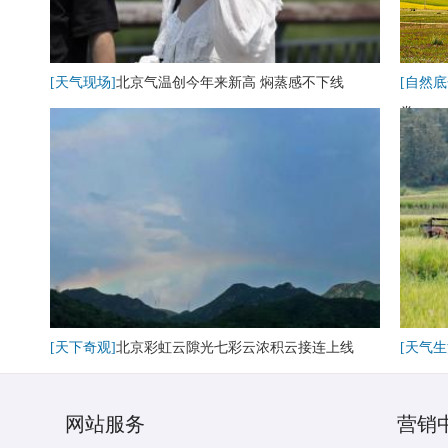
[天气现场]
北京气温创今年来新高 焖蒸感不下线
[自然底
卷
[天下奇观]
北京彩虹云隙光七彩云浓积云接连上线
[天气生
网站服务
营销