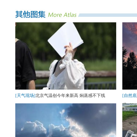
[天气现场]
北京气温创今年来新高 焖蒸感不下线
[自然底
糖