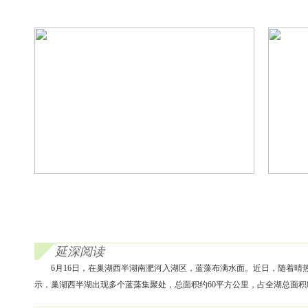
延深阅读
6月16日，在巢湖西半湖南淝河入湖区，蓝藻布满水面。近日，随着
示，巢湖西半湖出现多个蓝藻集聚处，总面积约60平方公里，占全湖总面积8