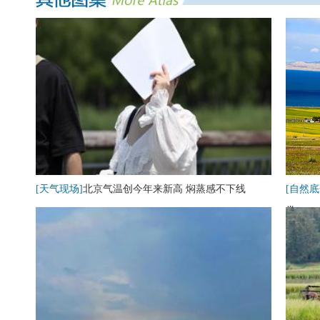
[天气现场]
北京气温创今年来新高 焖蒸感不下线
[自然底
卷