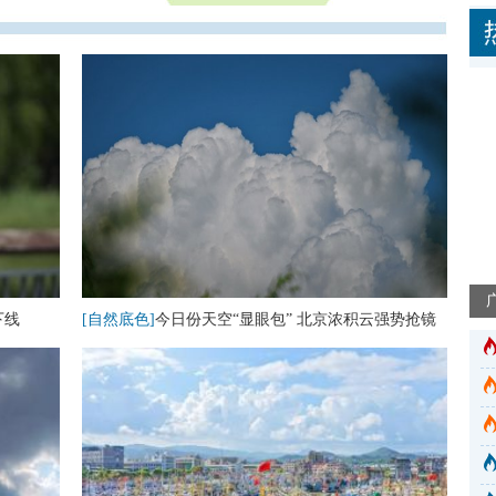
下线
[自然底色]
今日份天空“显眼包” 北京浓积云强势抢镜