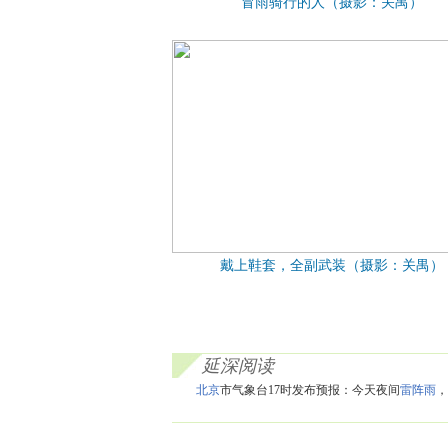
冒雨骑行的人（摄影：关禺）
戴上鞋套，全副武装（摄影：关禺）
延深阅读
北京
市气象台17时发布预报：今天夜间
雷阵雨
，