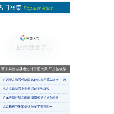
广西来宾忻城县遭短时雷雨大风 厂房被吹翻
广西崇左遭遇强降雨 路段积水严重车辆水中“泡”​
当古式建筑遇上春天 居然美到极致
广东天晴好鹭鸟翩翩 摄影师抓拍捕鱼瞬间
北京楸树花璀璨似锦 惊艳了暮春时光