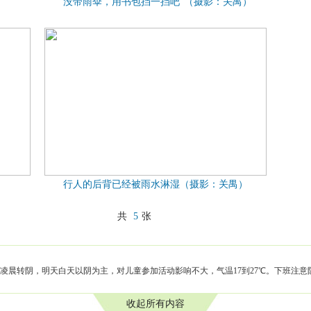
“没带雨伞，用书包挡一挡吧”（摄影：关禺）
行人的后背已经被雨水淋湿（摄影：关禺）
共
5
张
凌晨转阴，明天白天以阴为主，对儿童参加活动影响不大，气温17到27℃。下班注意
收起所有内容