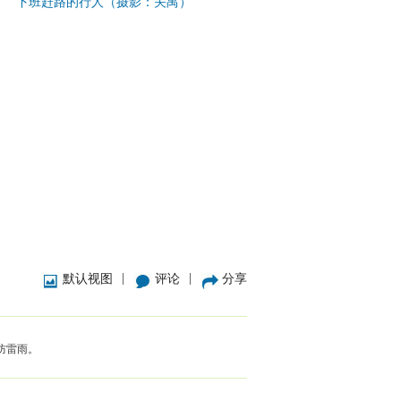
下班赶路的行人（摄影：关禺）
|
|
默认视图
评论
分享
防雷雨。