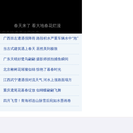
春天来了 看大地春花烂漫
广西崇左遭遇强降雨 路段积水严重车辆水中“泡”​
当古式建筑遇上春天 居然美到极致
广东天晴好鹭鸟翩翩 摄影师抓拍捕鱼瞬间
北京楸树花璀璨似锦 惊艳了暮春时光
江西武宁遭遇强对流天气 河水上涨路面塌方
重庆鸢尾花暮春绽放 似蝴蝶翩翩飞舞
云南多地遭遇冰雹侵袭
四月飞雪！青海祁连山脉雪后宛如水墨画卷