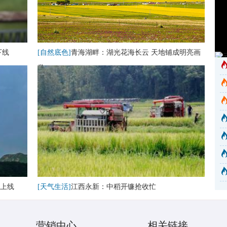
下线
[自然底色]
青海湖畔：湖光花海长云 天地铺成明亮画
卷
上线
[天气生活]
江西永新：中稻开镰抢收忙
营销中心
相关链接