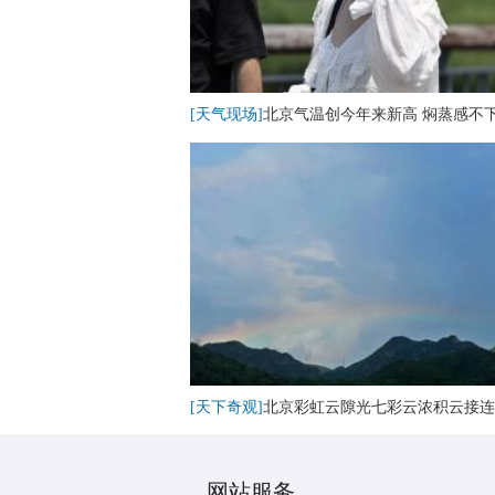
[天气现场]
北京气温创今年来新高 焖蒸感不
[天下奇观]
北京彩虹云隙光七彩云浓积云接连
网站服务