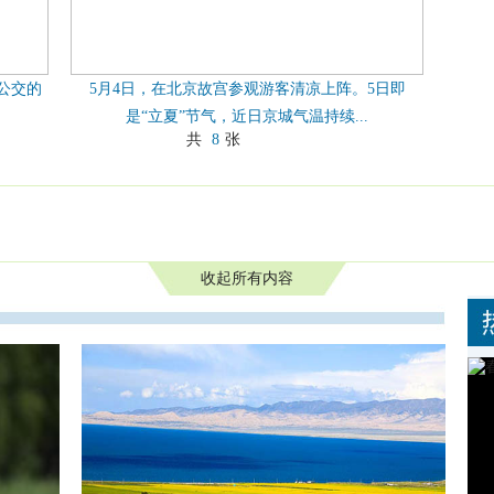
公交的
5月4日，在北京故宫参观游客清凉上阵。5日即
是“立夏”节气，近日京城气温持续...
共
8
张
收起所有内容