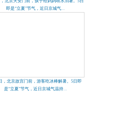
日，北京天安门前，孩子给妈妈喂水消暑。5日
即是“立夏”节气，近日京城气...
4日，北京故宫门前，游客吃冰棒解暑。5日即
是“立夏”节气，近日京城气温持...