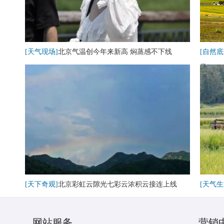
[天气现场]
北京气温创今年来新高 焖蒸感不下线
[自然底
卷
[天下奇观]
北京彩虹云隙光七彩云浓积云接连上线
[天气生
网站服务
营销