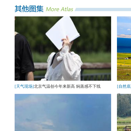
[天气现场]
北京气温创今年来新高 焖蒸感不下线
[自然底
卷