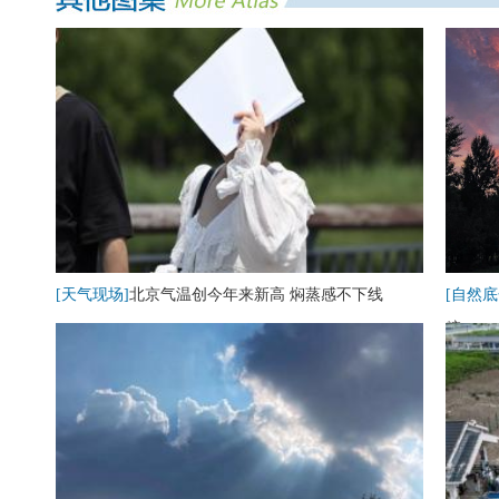
[天气现场]
北京气温创今年来新高 焖蒸感不下线
[自然底
糖