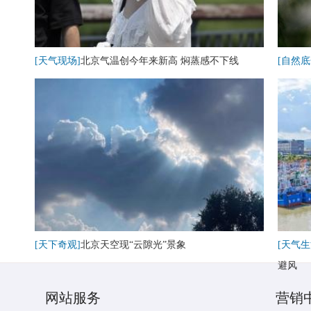
[天气现场]
北京气温创今年来新高 焖蒸感不下线
[自然底
[天下奇观]
北京天空现“云隙光”景象
[天气生
避风
网站服务
营销