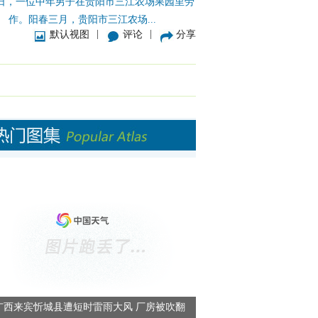
0日，一位中年男子在贵阳市三江农场果园里劳
作。阳春三月，贵阳市三江农场...
|
|
默认视图
评论
分享
广西来宾忻城县遭短时雷雨大风 厂房被吹翻