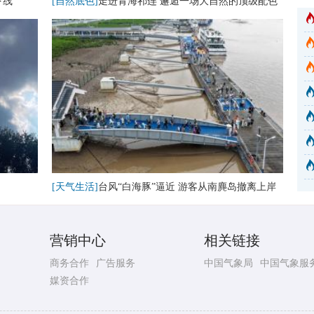
下线
[自然底色]
走进青海祁连 邂逅一场大自然的顶级配色
[天气生活]
台风“白海豚”逼近 游客从南麂岛撤离上岸
营销中心
相关链接
商务合作
广告服务
中国气象局
中国气象服
媒资合作