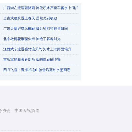
广西崇左遭遇强降雨 路段积水严重车辆水中“泡”​
当古式建筑遇上春天 居然美到极致
广东天晴好鹭鸟翩翩 摄影师抓拍捕鱼瞬间
北京楸树花璀璨似锦 惊艳了暮春时光
江西武宁遭遇强对流天气 河水上涨路面塌方
重庆鸢尾花暮春绽放 似蝴蝶翩翩飞舞
烟台天气一天三变 降雨冰雹降雪轮番登场
四月飞雪！青海祁连山脉雪后宛如水墨画卷
务协会
中国天气频道
踏青赏梅正当时 航拍武汉东湖梅花竞相绽放