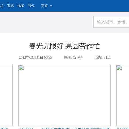
品
资讯
视频
节气
更多
春光无限好 果园劳作忙
2012年03月31日 09:35
来源: 新华网
编辑：hdl