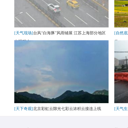
[天气现场]
台风“白海豚”风雨铺展 江苏上海部分地区
[自然底
出现积水
卷
[天下奇观]
北京彩虹云隙光七彩云浓积云接连上线
[天气生